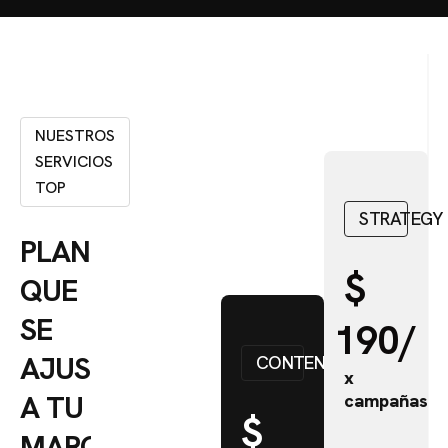
NUESTROS
SERVICIOS
TOP
STRATEGY
PLANES
$
QUE
SE
190/
AJUSTEN
CONTENT
x
A TU
campañas
$
MARCA