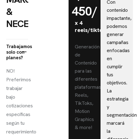
Con
450/
&
contenido
impactante,
NECESIDAD
x 4
podemos
reels/tiktoks
generar
campañas
Trabajamos
Generación
enfocadas
solo con
de
planes?
en
Contenido
cumplir
NO!
para las
tus
diferentes
Preferimos
objetivos.
plataformas:
trabajar
La
Reels,
bajo
estrategia
TikToks,
cotizaciones
y
Motion
específicas
segmentación
Graphics
según tu
marcará
& more!
la
requerimiento