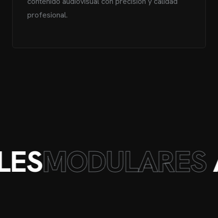
contenido audiovisual con precisión y calidad
profesional.
LES
MODULARES
A