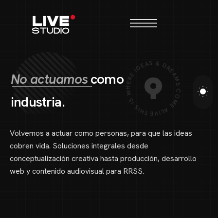
THIS IS WHERE IDEAS & DREAMS COME ALIVE•
N
o
a
c
t
u
a
m
o
s
c
o
m
o
i
n
d
u
s
t
r
i
a
.
Volvemos a actuar como personas, para que las ideas
cobren vida.
Soluciones integrales desde
conceptualización creativa hasta producción,
desarrollo
web y contenido audiovisual para RRSS.