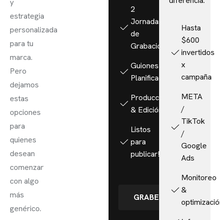
diferencia.
y
2
estrategia
Jornadas
Hasta
personalizada
de
$600
para tu
Grabación
invertidos
marca.
x
Guiones &
Pero
campaña
Planificación
dejamos
META
Producción
estas
/
& Edición
opciones
TikTok
para
Listos
/
quienes
para
Google
desean
publicar!
Ads
comenzar
Monitoreo
con algo
&
más
GRABEMOS
optimizaci
genérico.